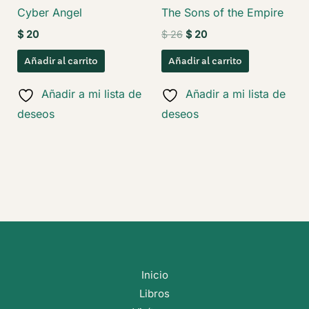
Cyber Angel
The Sons of the Empire
El
El
$
20
$
26
$
20
precio
precio
original
actual
Añadir al carrito
Añadir al carrito
era:
es:
$ 26.
$ 20.
Añadir a mi lista de
Añadir a mi lista de
deseos
deseos
Inicio
Libros