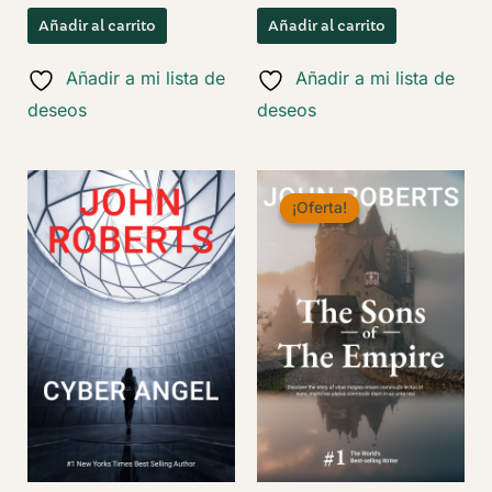
precio
precio
original
actual
Añadir al carrito
Añadir al carrito
era:
es:
$ 32.
$ 28.
Añadir a mi lista de
Añadir a mi lista de
deseos
deseos
¡Oferta!
¡Oferta!