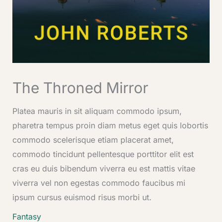
The Throned Mirror
Platea mauris in sit aliquam commodo ipsum,
pharetra tempus proin diam metus eget quis lobortis
commodo scelerisque etiam placerat amet,
commodo tincidunt pellentesque porttitor elit est
cras eu duis bibendum viverra eu est mattis vitae
viverra vel non egestas commodo faucibus mi
ipsum cursus euismod risus morbi ut.
Fantasy