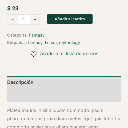
$
23
The
-
+
Añadir al carrito
Throned
Mirror
Categoría:
Fantasy
cantidad
Etiquetas:
fantasy
,
fiction
,
mythology
Añadir a mi lista de deseos
Descripción
Valoraciones (0)
Platea mauris in sit aliquam commodo ipsum,
pharetra tempus proin diam metus eget quis lobortis
commodo scelerisque etiam placerat amet,