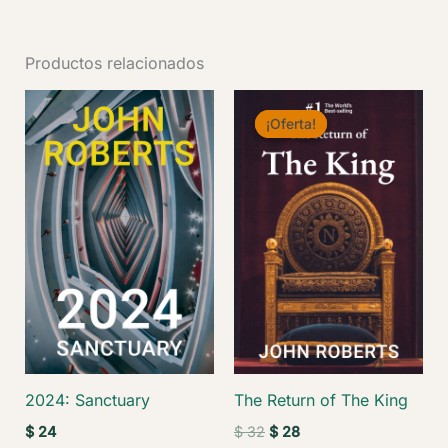
Productos relacionados
¡Oferta!
¡Oferta!
2024: Sanctuary
The Return of The King
El
El
$
24
$
32
$
28