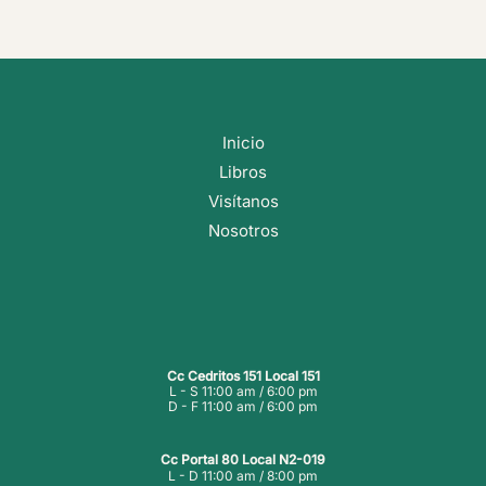
u
e
d
a
d
e
p
r
o
Inicio
d
Libros
u
c
Visítanos
t
o
Nosotros
s
Cc Cedritos 151 Local 151
L - S 11:00 am / 6:00 pm
D - F 11:00 am / 6:00 pm
Cc Portal 80 Local N2-019
L - D 11:00 am / 8:00 pm