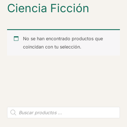
Ciencia Ficción
No se han encontrado productos que
coincidan con tu selección.
B
ú
s
q