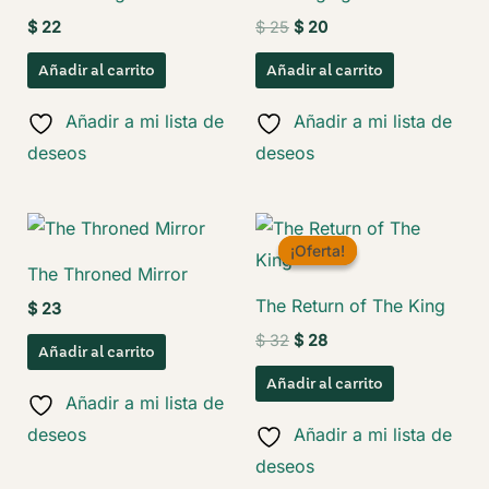
El
El
$
22
$
25
$
20
precio
precio
original
actual
Añadir al carrito
Añadir al carrito
era:
es:
$ 25.
$ 20.
Añadir a mi lista de
Añadir a mi lista de
deseos
deseos
¡Oferta!
¡Oferta!
The Throned Mirror
The Return of The King
$
23
El
El
$
32
$
28
Añadir al carrito
precio
precio
original
actual
Añadir al carrito
era:
es:
Añadir a mi lista de
$ 32.
$ 28.
deseos
Añadir a mi lista de
deseos