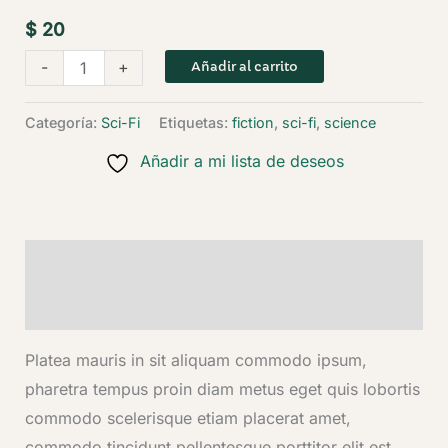
$
20
Cyber
-
+
Añadir al carrito
Angel
cantidad
Categoría:
Sci-Fi
Etiquetas:
fiction
,
sci-fi
,
science
Añadir a mi lista de deseos
Descripción
Valoraciones (0)
Platea mauris in sit aliquam commodo ipsum,
pharetra tempus proin diam metus eget quis lobortis
commodo scelerisque etiam placerat amet,
commodo tincidunt pellentesque porttitor elit est