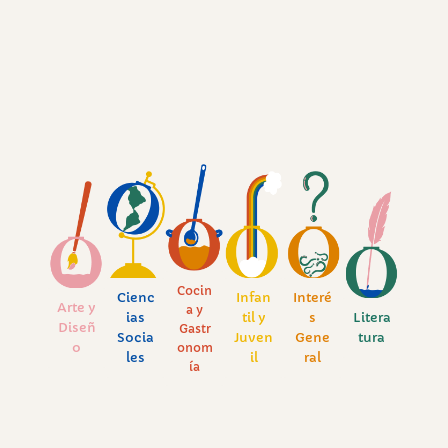
Cocin
Cienc
Infan
Interé
Arte y
a y
ias
til y
s
Litera
Diseñ
Gastr
Socia
Juven
Gene
tura
o
onom
les
il
ral
ía