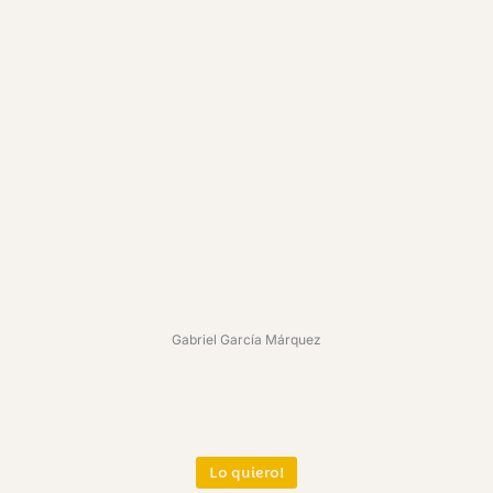
En agosto nos vemos
Cuentos completos
$
69.000
$
59.000
Añadir al carrito
Añadir al carrito
Añadir a mi lista de deseos
Añadir a mi lista de deseos
El Libro Mágico de Pombo
Atlas de Mapas: Un innovador
$
50.000
retrato visual de nuestro planeta
Añadir al carrito
Leer más
Añadir a mi lista de deseos
Gabriel García Márquez
Añadir a mi lista de deseos
Lo quiero!