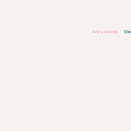
Arte y Diseño
Cie
– N O V E D A D E S –