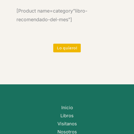
[Product name=category”libro-
recomendado-del-mes”]
Lo quiero!
Inicio
Libros
Visítanos
Nosotros