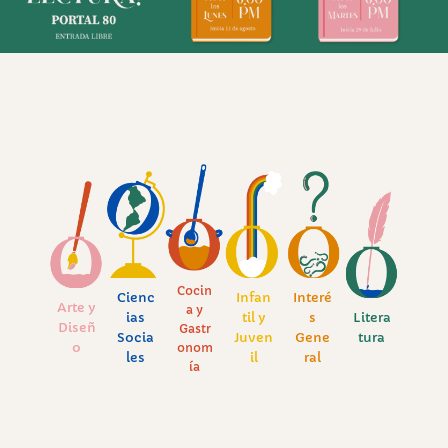
Cocin
Cienc
Infan
Interé
Arte y
a y
ias
til y
s
Litera
Diseñ
Gastr
Socia
Juven
Gene
tura
o
onom
les
il
ral
ía