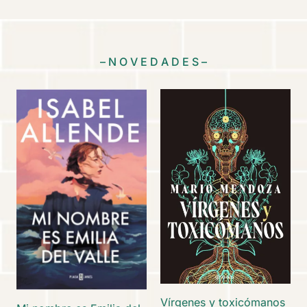
– N O V E D A D E S –
Vírgenes y toxicómanos