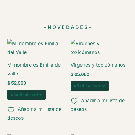
– N O V E D A D E S –
Mi nombre es Emilia del
Vírgenes y toxicómanos
Valle
$
65.000
$
52.900
Añadir al carrito
Añadir al carrito
Añadir a mi lista de
Añadir a mi lista de
deseos
deseos