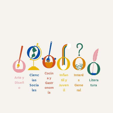
Cocin
Cienc
Infan
Interé
Arte y
a y
ias
til y
s
Litera
Diseñ
Gastr
Socia
Juven
Gene
tura
o
onom
les
il
ral
ía