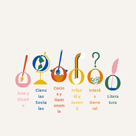
Cocin
Cienc
Infan
Interé
Arte y
a y
ias
til y
s
Litera
Diseñ
Gastr
Socia
Juven
Gene
tura
o
onom
les
il
ral
ía