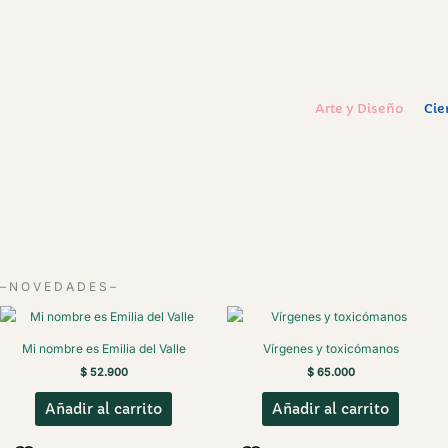
Arte y Diseño
Cie
– N O V E D A D E S –
Mi nombre es Emilia del Valle
Vírgenes y toxicómanos
$
52.900
$
65.000
Añadir al carrito
Añadir al carrito