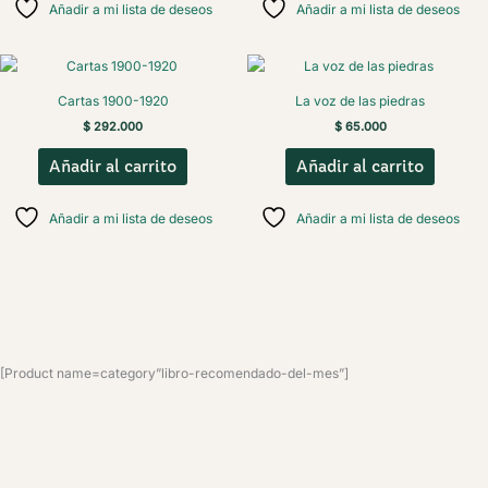
Añadir a mi lista de deseos
Añadir a mi lista de deseos
Cartas 1900-1920
La voz de las piedras
$
292.000
$
65.000
Añadir al carrito
Añadir al carrito
Añadir a mi lista de deseos
Añadir a mi lista de deseos
[Product name=category”libro-recomendado-del-mes”]