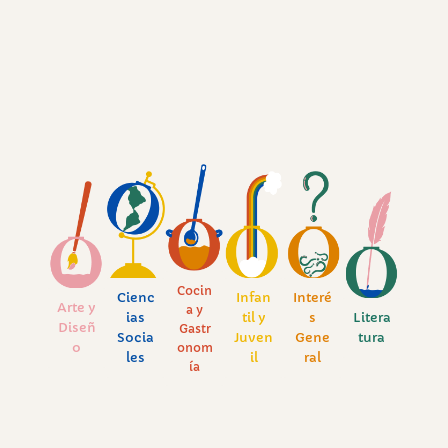
Cocin
Cienc
Infan
Interé
Arte y
a y
ias
til y
s
Litera
Diseñ
Gastr
Socia
Juven
Gene
tura
o
onom
les
il
ral
ía