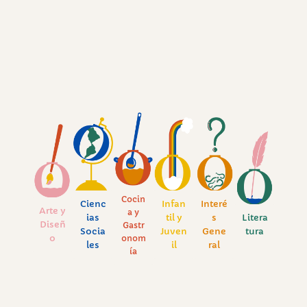
Cocin
Cienc
Infan
Interé
Arte y
a y
ias
til y
s
Litera
Diseñ
Gastr
Socia
Juven
Gene
tura
o
onom
les
il
ral
ía