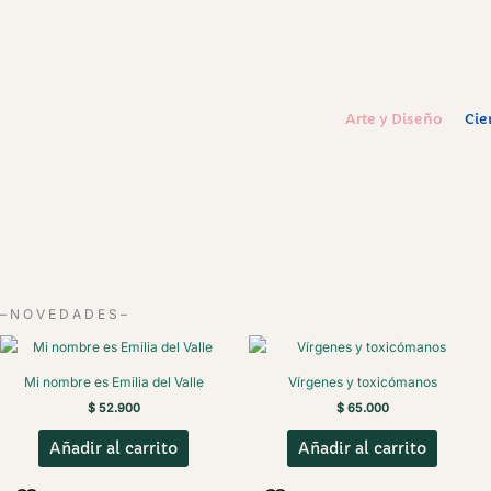
Arte y Diseño
Cie
– N O V E D A D E S –
Mi nombre es Emilia del Valle
Vírgenes y toxicómanos
$
52.900
$
65.000
Añadir al carrito
Añadir al carrito