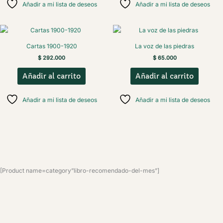
Añadir a mi lista de deseos
Añadir a mi lista de deseos
Cartas 1900-1920
La voz de las piedras
$
292.000
$
65.000
Añadir al carrito
Añadir al carrito
Añadir a mi lista de deseos
Añadir a mi lista de deseos
[Product name=category”libro-recomendado-del-mes”]